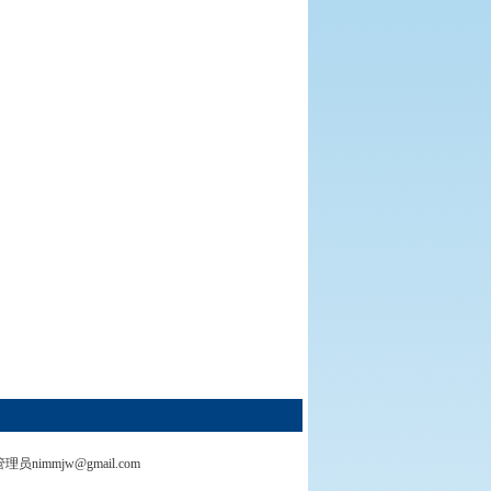
管理员nimmjw@gmail.com