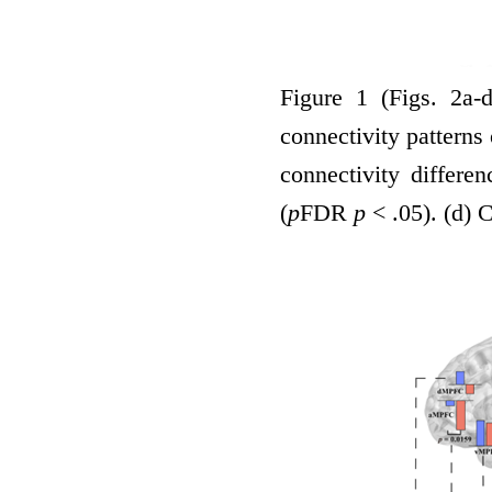
Figure
1
(Figs. 2a-d
connectivity patterns
connectivity differ
(
p
FDR
p
< .05). (d) 