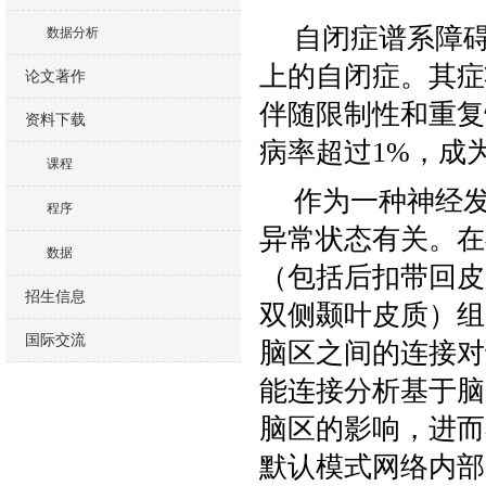
自闭症谱系障
数据分析
上的自闭症。其症
论文著作
伴随限制性和重复
资料下载
病率超过
1%
，成
课程
作为一种神经
程序
异常状态有关。在
数据
（包括后扣带回皮
招生信息
双侧颞叶皮质）组
国际交流
脑区之间的连接对
能连接分析基于脑
脑区的影响，进而
默认模式网络内部