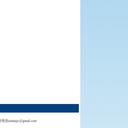
管理员nimmjw@gmail.com