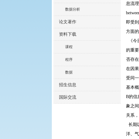
息流理论
数据分析
betw
论文著作
即受到
方面的
资料下载
《今
课程
的重要
否存在
程序
在因果
数据
受同一
招生信息
基本概
B的信
国际交流
象之间
关系，
长期以
洋、气