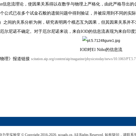
eman信息流理论，使因果关系得以在数学与物理上严格化，由此严格导出
个公式已在多个试金石般的遗留问题中得到验证，并被应用到不同的实际
D）之间的关系分析为例，研究表明两个模态互为因果，但其因果关系并不对
厄尔尼诺不确定。对于厄尔尼诺来说，来自IOD的信息流表现为来自印
IOD对El Niño的信息流
日物理》报道链接
scitation.aip.org/content/aip/magazine/physicstoday/news/10.1063/PT.5.
© Copyright 2016-2026. ncoads.cn. All Rights Reserved. 如有疑问，请联系