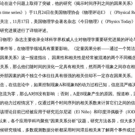
在这个问题上取得了突破，他的研究《揭示时间序列之间的因果关系》（《Unraveling t
een time series》）于11月24日在美国物理协会《物理评论E》（《Physic
关注，11月17日，美国物理学会著名杂志《今日物理》(《Physics To
研究进展进行了详细评述。
日物理》杂志主要收录全球科学界权威人士对物理学重要研究进展的评论
事件等，在物理学领域具有重要影响。《定量因果分析——通过一个简洁
因果关系》这一报道指出， 因果性和相关性是经常被混淆的两个不同概
关系，那么他们随时间的演化一定具有相关性，然而两个现象之间存在相
外部因素的两个独立个体往往具有很强的相关但却不一定存在因果关系。
念，在信息论中，如果控制现象A和现象B的动力过程已知，信息流严格
息流为零，那么A对B没有影响 ；否则，A是B现象产生的原因。报道称
的动力过程情况下，仅通过两个时间序列的相关系数来计算它们之间的信
该理论目前已经被应用于研究厄尔尼诺（El Niño）和印度洋偶极子（IO
来，各个应用学科均聚焦“因果关系分析”议题，研究方法各异，但大多
候研究领域，多数观测数据分析都采用时间滞后相关来了解两个事件或过程的